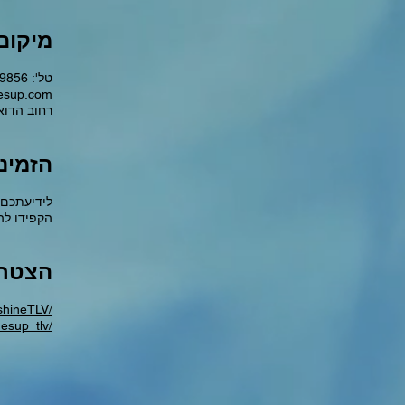
מיקום
טל': 054-2659856
esup.com
רחוב הדואר 4, תל אביב, מיקוד 
הזמינ
.לידיעתכם
.הקפידו להזמין
הצטרפ
shineTLV/
esup_tlv/