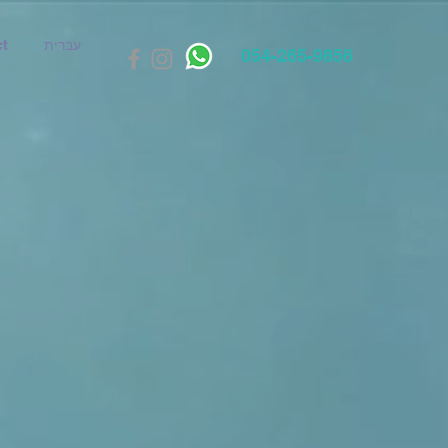
עברית
t
054-265-9856
ה